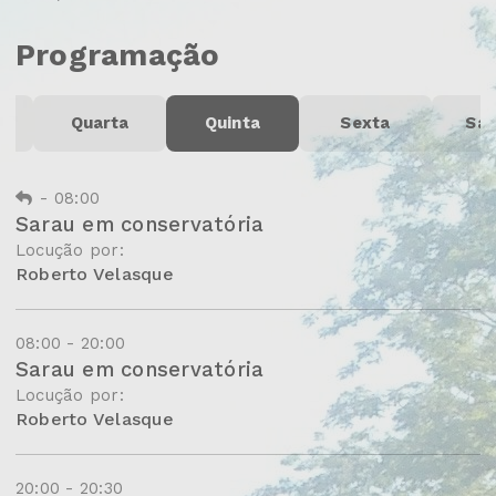
Programação
Quarta
Quinta
Sexta
Sá
-
08:00
Sarau em conservatória
Locução por:
Roberto Velasque
08:00 - 20:00
Sarau em conservatória
Locução por:
Roberto Velasque
20:00 - 20:30