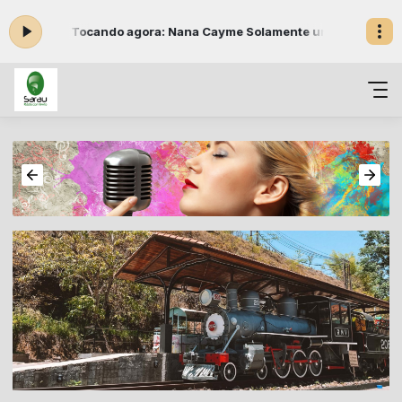
 16:00 -
Tocando agora: Nana Cayme Solamente una vez
Sarau em co